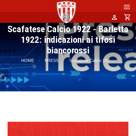
person
shopping_cart
Scafatese Calcio 1922 - Barletta
1922: indicazioni ai tifosi
biancorossi
HOME
·
PRESS
·
Scafatese Calcio 192
...