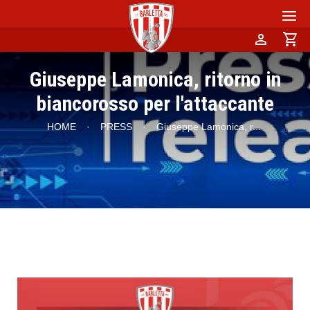
person
shopping_cart
Giuseppe Lamonica, ritorno in
biancorosso per l'attaccante
HOME
·
PRESS
·
Giuseppe Lamonica, r
...