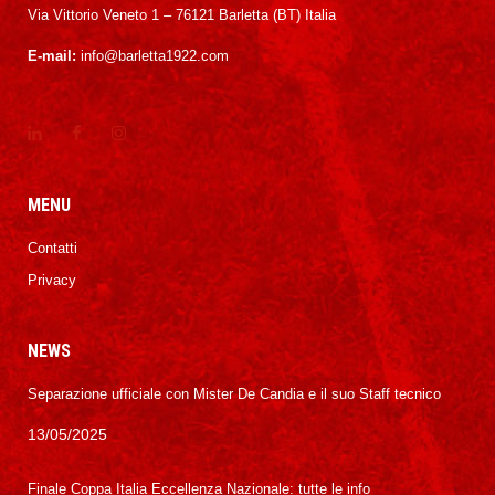
Via Vittorio Veneto 1 – 76121 Barletta (BT) Italia
E-mail:
info@barletta1922.com
MENU
Contatti
Privacy
NEWS
Separazione ufficiale con Mister De Candia e il suo Staff tecnico
13/05/2025
Finale Coppa Italia Eccellenza Nazionale: tutte le info