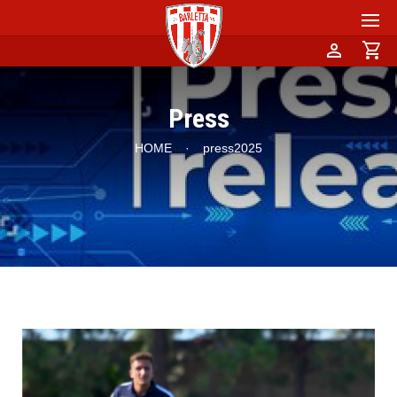
person
shopping_cart
Press
HOME
·
press2025