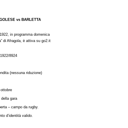
AGOLESE vs BARLETTA
a 1922, in programma domenica
” di Afragola, è attiva su go2.it
a-1922/8924
vendita (nessuna riduzione)
 ottobre
o della gara
operta – campo da rugby.
to d’identità valido.