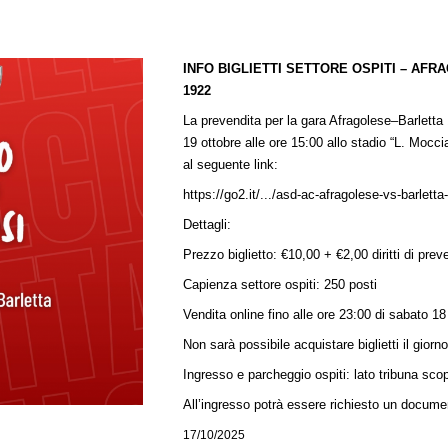
INFO BIGLIETTI SETTORE OSPITI – AFR
1922
La prevendita per la gara Afragolese–Barlett
19 ottobre alle ore 15:00 allo stadio “L. Moccia
al seguente link:
https://go2.it/.../asd-ac-afragolese-vs-barlett
Dettagli:
Prezzo biglietto: €10,00 + €2,00 diritti di pre
Capienza settore ospiti: 250 posti
Vendita online fino alle ore 23:00 di sabato 18
Non sarà possibile acquistare biglietti il giorn
Ingresso e parcheggio ospiti: lato tribuna sc
All’ingresso potrà essere richiesto un documen
17/10/2025