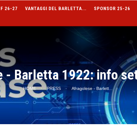
F 26-27
VANTAGGI DEL BARLETTA...
SPONSOR 25-26
 - Barletta 1922: info set
HOME
·
PRESS
·
Afragolese - Barlett
...