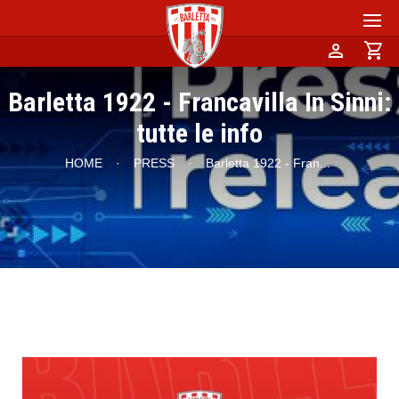
person
shopping_cart
Barletta 1922 - Francavilla In Sinni:
tutte le info
HOME
·
PRESS
·
Barletta 1922 - Fran
...