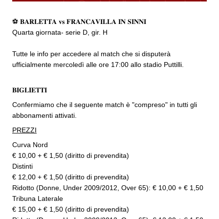
⚽ 𝐁𝐀𝐑𝐋𝐄𝐓𝐓𝐀 𝐯𝐬 𝐅𝐑𝐀𝐍𝐂𝐀𝐕𝐈𝐋𝐋𝐀 𝐈𝐍 𝐒𝐈𝐍𝐍𝐈
Quarta giornata- serie D, gir. H
Tutte le info per accedere al match che si disputerà
ufficialmente mercoledì alle ore 17:00 allo stadio Puttilli.
𝐁𝐈𝐆𝐋𝐈𝐄𝐓𝐓𝐈
Confermiamo che il seguente match è "compreso" in tutti gli
abbonamenti attivati.
PREZZI
Curva Nord
€ 10,00 + € 1,50 (diritto di prevendita)
Distinti
€ 12,00 + € 1,50 (diritto di prevendita)
Ridotto (Donne, Under 2009/2012, Over 65): € 10,00 + € 1,50
Tribuna Laterale
€ 15,00 + € 1,50 (diritto di prevendita)