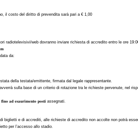
no, il costo del diritto di prevendita sarà pari a € 1,00
ratori radiotelevisivi/web dovranno inviare richiesta di accredito entro le ore 19
𝐨𝐦
edata da:
stata della testata/emittente, firmata dal legale rappresentante.
verrà sulla base di un criterio di rotazione tra le richieste pervenute, nel rispet
𝐚𝐝 𝐞𝐬𝐚𝐮𝐫𝐢𝐦𝐞𝐧𝐭𝐨 𝐩𝐨𝐬𝐭𝐢 assegnati.
 di biglietti e di accrediti, alle richieste di accredito non accolte non potrà ess
ietto per l’accesso allo stadio.