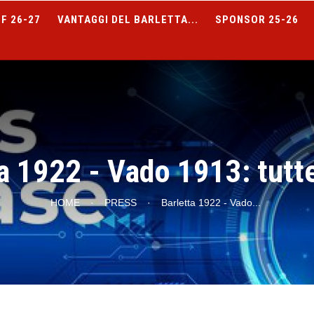
F 26-27
VANTAGGI DEL BARLETTA...
SPONSOR 25-26
a 1922 - Vado 1913: tutte
HOME
·
PRESS
·
Barletta 1922 - Vado
...