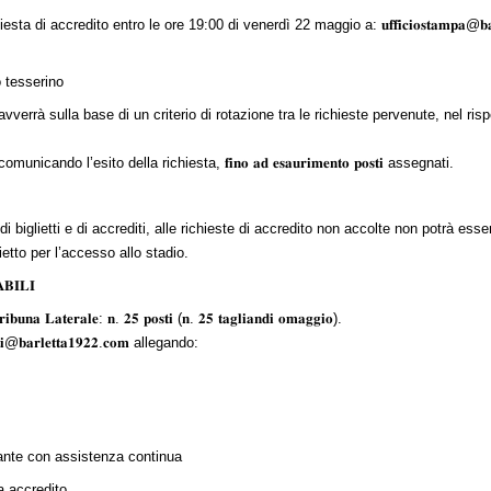
chiesta di accredito entro le ore 19:00 di venerdì 22 maggio a:
𝐮𝐟𝐟𝐢𝐜𝐢𝐨𝐬𝐭𝐚𝐦𝐩𝐚@𝐛
 tesserino
verrà sulla base di un criterio di rotazione tra le richieste pervenute, nel rispet
ando l’esito della richiesta, 𝐟𝐢𝐧𝐨 𝐚𝐝 𝐞𝐬𝐚𝐮𝐫𝐢𝐦𝐞𝐧𝐭𝐨 𝐩𝐨𝐬𝐭𝐢 assegnati.
 di biglietti e di accrediti, alle richieste di accredito non accolte non potrà ess
ietto per l’accesso allo stadio.
𝐁𝐈𝐋𝐈
𝐚𝐭𝐞𝐫𝐚𝐥𝐞: 𝐧. 𝟐𝟓 𝐩𝐨𝐬𝐭𝐢 (𝐧. 𝟐𝟓 𝐭𝐚𝐠𝐥𝐢𝐚𝐧𝐝𝐢 𝐨𝐦𝐚𝐠𝐠𝐢𝐨).
𝐭𝐢@𝐛𝐚𝐫𝐥𝐞𝐭𝐭𝐚𝟏𝟗𝟐𝟐.𝐜𝐨𝐦
allegando:
ante con assistenza continua
a accredito.