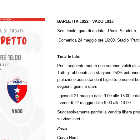
BARLETTA 1922 - VADO 1913
Semifinale, gara di andata - Poule Scudetto
Domenica 24 maggio
ore 16:00,
Stadio “Puttil
𝐓𝐮𝐭𝐭𝐞 𝐥𝐞 𝐢𝐧𝐟𝐨:
Per il seguente match non saranno validi gli 
Tutti gli abbonati alla stagione 25/26 potranno u
prelazione acquistando il biglietto presso il bo
seguenti giorni e orari:
- giovedì 21 maggio dalle 9:00 alle 13:00 e dal
- venerdì 22 maggio dalle 9:00 alle 13:00.
Successivamente partirà la vendita libera pres
su vivaticket.it
𝑷𝒓𝒆𝒛𝒛𝒊
Curva Nord