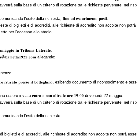
verrà sulla base di un criterio di rotazione tra le richieste pervenute, nel rispet
ndo l’esito della richiesta, 𝐟𝐢𝐧𝐨 𝐚𝐝 𝐞𝐬𝐚𝐮𝐫𝐢𝐦𝐞𝐧𝐭𝐨 𝐩𝐨𝐬𝐭𝐢.
ieste di biglietti e di accrediti, alle richieste di accredito non accolte non pot
ietto per l’accesso allo stadio.
𝐚𝐠𝐠𝐢𝐨 𝐢𝐧 𝐓𝐫𝐢𝐛𝐮𝐧𝐚 𝐋𝐚𝐭𝐞𝐫𝐚𝐥𝐞.
𝐭𝐢@𝐛𝐚𝐫𝐥𝐞𝐭𝐭𝐚𝟏𝟗𝟐𝟐.𝐜𝐨𝐦
allegando:
tenenza
𝐞𝐫𝐞 𝐫𝐢𝐭𝐢𝐫𝐚𝐭𝐨 𝐩𝐫𝐞𝐬𝐬𝐨 𝐢𝐥 𝐛𝐨𝐭𝐭𝐞𝐠𝐡𝐢𝐧𝐨, esibendo documento di riconosciment
ere inviate 𝐞𝐧𝐭𝐫𝐨 𝐞 𝐧𝐨𝐧 𝐨𝐥𝐭𝐫𝐞 𝐥𝐞 𝐨𝐫𝐞 𝟏𝟗:𝟎𝟎 di venerdì 22 maggio.
verrà sulla base di un criterio di rotazione tra le richieste pervenute, nel rispet
comunicando l’esito della richiesta.
 di biglietti e di accrediti, alle richieste di accredito non accolte non potrà ess