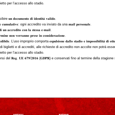
ietto per l’accesso allo stadio.
𝐝𝐨𝐜𝐮𝐦𝐞𝐧𝐭𝐨 𝐝𝐢 𝐢𝐝𝐞𝐧𝐭𝐢𝐭𝐚̀ 𝐯𝐚𝐥𝐢𝐝𝐨.
𝐜𝐮𝐦𝐮𝐥𝐚𝐭𝐢𝐯𝐞: ogni accredito va inviato da una 𝐦𝐚𝐢𝐥 𝐩𝐞𝐫𝐬𝐨𝐧𝐚𝐥𝐞.
𝐜𝐜𝐫𝐞𝐝𝐢𝐭𝐨 𝐜𝐨𝐧 𝐥𝐚 𝐬𝐭𝐞𝐬𝐬𝐚 𝐞-𝐦𝐚𝐢𝐥.
𝐢𝐧𝐞 𝐧𝐨𝐧 𝐯𝐞𝐫𝐫𝐚𝐧𝐧𝐨 𝐩𝐫𝐞𝐬𝐞 𝐢𝐧 𝐜𝐨𝐧𝐬𝐢𝐝𝐞𝐫𝐚𝐳𝐢𝐨𝐧𝐞.
𝐛𝐢𝐥𝐞. L’uso improprio comporta 𝐞𝐬𝐩𝐮𝐥𝐬𝐢𝐨𝐧𝐞 𝐝𝐚𝐥𝐥𝐨 𝐬𝐭𝐚𝐝𝐢𝐨 𝐞 𝐢𝐦𝐩𝐨𝐬𝐬𝐢𝐛𝐢𝐥𝐢𝐭𝐚̀ 𝐝𝐢 𝐨𝐭𝐭𝐞𝐧𝐞𝐫
 di biglietti e di accrediti, alle richieste di accredito non accolte non potrà ess
ietto per l’accesso allo stadio.
si del 𝐑𝐞𝐠. 𝐔𝐄 𝟔𝟕𝟗/𝟐𝟎𝟏𝟔 (𝐆𝐃𝐏𝐑) e conservati fino al termine della stagione