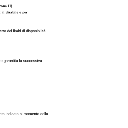
𝐧𝐚 𝐇).
𝐬𝐚𝐛𝐢𝐥𝐞 𝐞 𝐩𝐞𝐫
to dei limiti di disponibilità
ere garantita la successiva
o e tessera indicata al momento della