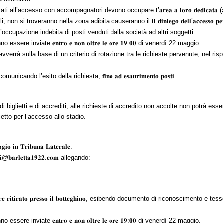
 all’accesso con accompagnatori devono occupare 𝐥’𝐚𝐫𝐞𝐚 𝐚 𝐥𝐨𝐫𝐨 𝐝𝐞𝐝𝐢𝐜𝐚𝐭𝐚 (𝐳
i troveranno nella zona adibita causeranno il 𝐢𝐥 𝐝𝐢𝐧𝐢𝐞𝐠𝐨 𝐝𝐞𝐥𝐥’𝐚𝐜𝐜𝐞𝐬𝐬𝐨 𝐩𝐞𝐫 𝐢𝐥 𝐝
ausa dell’occupazione indebita di posti venduti dalla società ad altri soggetti.
ere inviate 𝐞𝐧𝐭𝐫𝐨 𝐞 𝐧𝐨𝐧 𝐨𝐥𝐭𝐫𝐞 𝐥𝐞 𝐨𝐫𝐞 𝟏𝟗:𝟎𝟎 di venerdì 22 maggio.
verrà sulla base di un criterio di rotazione tra le richieste pervenute, nel rispet
ndo l’esito della richiesta, 𝐟𝐢𝐧𝐨 𝐚𝐝 𝐞𝐬𝐚𝐮𝐫𝐢𝐦𝐞𝐧𝐭𝐨 𝐩𝐨𝐬𝐭𝐢.
 di biglietti e di accrediti, alle richieste di accredito non accolte non potrà ess
ietto per l’accesso allo stadio.
𝐨 𝐢𝐧 𝐓𝐫𝐢𝐛𝐮𝐧𝐚 𝐋𝐚𝐭𝐞𝐫𝐚𝐥𝐞.
𝐭𝐢@𝐛𝐚𝐫𝐥𝐞𝐭𝐭𝐚𝟏𝟗𝟐𝟐.𝐜𝐨𝐦
allegando:
𝐞𝐫𝐞 𝐫𝐢𝐭𝐢𝐫𝐚𝐭𝐨 𝐩𝐫𝐞𝐬𝐬𝐨 𝐢𝐥 𝐛𝐨𝐭𝐭𝐞𝐠𝐡𝐢𝐧𝐨, esibendo documento di riconosciment
ere inviate 𝐞𝐧𝐭𝐫𝐨 𝐞 𝐧𝐨𝐧 𝐨𝐥𝐭𝐫𝐞 𝐥𝐞 𝐨𝐫𝐞 𝟏𝟗:𝟎𝟎 di venerdì 22 maggio.