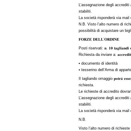
L’assegnazione degli accrediti av
stabiliti.
La società risponderà via mail comunica
N.B. Visto l’alto numero di rich
possibilità di acquistare un bigl
𝐅𝐎𝐑𝐙𝐄 𝐃𝐄𝐋𝐋’𝐎𝐑𝐃𝐈𝐍𝐄
Posti riservati: 𝐧. 𝟏𝟎 𝐭𝐚𝐠𝐥𝐢𝐚𝐧𝐝𝐢 𝐨𝐦
Richiesta da inviare a:
𝐚𝐜𝐜𝐫𝐞𝐝𝐢
• documento di identità
• tesserino dell’Arma di appar
Il tagliando omaggio 𝐩𝐨𝐭𝐫𝐚̀ 𝐞𝐬𝐬
richiesta.
Le richieste di accredito dovranno ess
L’assegnazione degli accrediti av
stabiliti.
La società risponderà via mail 
N.B.
Visto l’alto numero di richieste