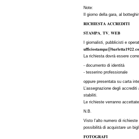
Note:
Il giorno della gara, al botteghi
𝐑𝐈𝐂𝐇𝐈𝐄𝐒𝐓𝐀 𝐀𝐂𝐂𝐑𝐄𝐃𝐈𝐓𝐈
𝐒𝐓𝐀𝐌𝐏𝐀, 𝐓𝐕, 𝐖𝐄𝐁
I giornalisti, pubblicisti e ope
𝐮𝐟𝐟𝐢𝐜𝐢𝐨𝐬𝐭𝐚𝐦𝐩𝐚@𝐛𝐚𝐫𝐥𝐞𝐭𝐭𝐚𝟏𝟗𝟐𝟐.𝐜
La richiesta dovrà essere corr
- documento di identità
- tesserino professionale
oppure presentata su carta inte
L’assegnazione degli accrediti av
stabiliti.
Le richieste verranno accettate 𝐟𝐢𝐧𝐨 
N.B.
Visto l’alto numero di richieste
possibilità di acquistare un bigl
𝐅𝐎𝐓𝐎𝐆𝐑𝐀𝐅𝐈