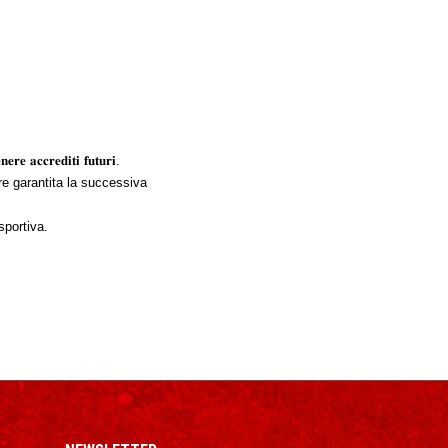
𝐞 𝐚𝐜𝐜𝐫𝐞𝐝𝐢𝐭𝐢 𝐟𝐮𝐭𝐮𝐫𝐢.
ere garantita la successiva
 sportiva.