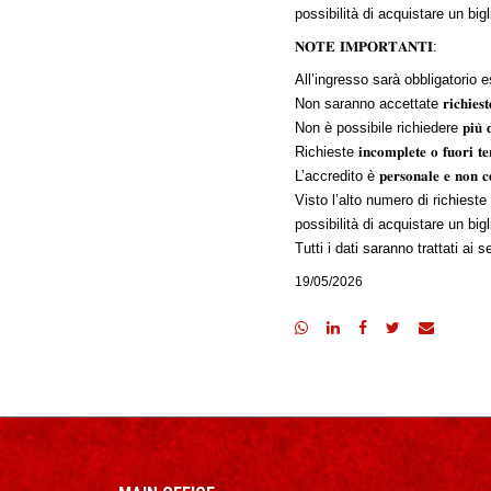
possibilità di acquistare un bigl
𝐍𝐎𝐓𝐄 𝐈𝐌𝐏𝐎𝐑𝐓𝐀𝐍𝐓𝐈:
All’ingresso sarà obbligatorio esibire 𝐮𝐧 
Non saranno accettate 𝐫𝐢𝐜𝐡𝐢𝐞𝐬𝐭𝐞 
Non è possibile richiedere 𝐩𝐢𝐮̀ 𝐝𝐢 𝐮𝐧 𝐚
Richieste 𝐢𝐧𝐜𝐨𝐦𝐩𝐥𝐞𝐭𝐞 𝐨 𝐟𝐮𝐨𝐫𝐢 𝐭𝐞𝐫𝐦
L’accredito è 𝐩𝐞𝐫𝐬𝐨𝐧𝐚𝐥𝐞 𝐞 𝐧𝐨𝐧 𝐜𝐞𝐝𝐢
Visto l’alto numero di richieste
possibilità di acquistare un bigl
Tutti i dati saranno trattati ai sen
19/05/2026