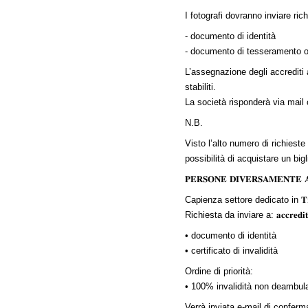
I fotografi dovranno inviare ri
- documento di identità
- documento di tesseramento o
L’assegnazione degli accrediti av
stabiliti.
La società risponderà via mail comunic
N.B.
Visto l’alto numero di richieste
possibilità di acquistare un bigl
𝐏𝐄𝐑𝐒𝐎𝐍𝐄 𝐃𝐈𝐕𝐄𝐑𝐒𝐀𝐌𝐄𝐍𝐓𝐄 𝐀
Capienza settore dedicato in 𝐓𝐫𝐢𝐛𝐮𝐧𝐚 𝐋
Richiesta da inviare a:
𝐚𝐜𝐜𝐫𝐞𝐝𝐢
• documento di identità
• certificato di invalidità
Ordine di priorità:
• 100% invalidità non deambul
Verrà inviata e-mail di conferm