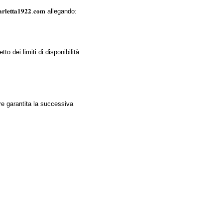
𝐚𝐫𝐥𝐞𝐭𝐭𝐚𝟏𝟗𝟐𝟐.𝐜𝐨𝐦
allegando:
to dei limiti di disponibilità
ere garantita la successiva