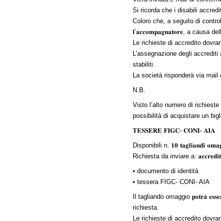
Si ricorda che i disabili accreditati
Coloro che, a seguito di controlli, non s
𝐥’𝐚𝐜𝐜𝐨𝐦𝐩𝐚𝐠𝐧𝐚𝐭𝐨𝐫𝐞, a c
Le richieste di accredito dovranno ess
L’assegnazione degli accrediti av
stabiliti.
La società risponderà via mail comunica
N.B.
Visto l’alto numero di richieste
possibilità di acquistare un bigl
𝐓𝐄𝐒𝐒𝐄𝐑𝐄 𝐅𝐈𝐆𝐂- 𝐂𝐎𝐍𝐈- 𝐀𝐈𝐀
Disponibili n. 𝟏𝟎 𝐭𝐚𝐠𝐥𝐢𝐚𝐧𝐝𝐢 𝐨𝐦𝐚𝐠𝐠
Richiesta da inviare a:
𝐚𝐜𝐜𝐫𝐞𝐝𝐢
• documento di identità
• tessera FIGC- CONI- AIA
Il tagliando omaggio 𝐩𝐨𝐭𝐫𝐚̀ 𝐞𝐬𝐬
richiesta.
Le richieste di accredito dovranno ess