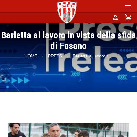
person
shopping_cart
Barletta al lavoro in vista della sfida
di Fasano
HOME
·
PRESS
·
Barletta al lavoro i
...