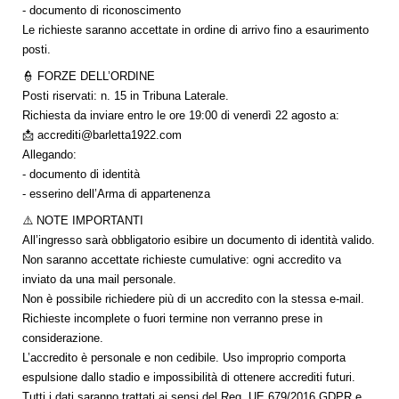
- documento di riconoscimento
Le richieste saranno accettate in ordine di arrivo fino a esaurimento
posti.
👮 FORZE DELL’ORDINE
Posti riservati: n. 15 in Tribuna Laterale.
Richiesta da inviare entro le ore 19:00 di venerdì 22 agosto a:
📩 accrediti@barletta1922.com
Allegando:
- documento di identità
- esserino dell’Arma di appartenenza
⚠️ NOTE IMPORTANTI
All’ingresso sarà obbligatorio esibire un documento di identità valido.
Non saranno accettate richieste cumulative: ogni accredito va
inviato da una mail personale.
Non è possibile richiedere più di un accredito con la stessa e-mail.
Richieste incomplete o fuori termine non verranno prese in
considerazione.
L’accredito è personale e non cedibile. Uso improprio comporta
espulsione dallo stadio e impossibilità di ottenere accrediti futuri.
Tutti i dati saranno trattati ai sensi del Reg. UE 679/2016 GDPR e