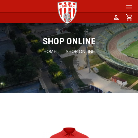
person
shopping_cart
SHOP ONLINE
HOME
SHOP ONLINE