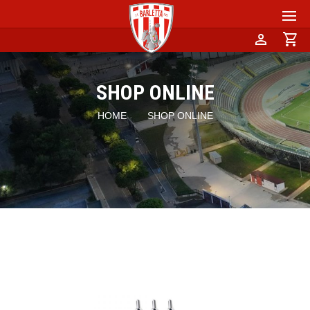
person
shopping_cart
SHOP ONLINE
HOME
SHOP ONLINE