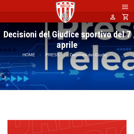
person
shopping_cart
Decisioni del Giudice sportivo del 7
aprile
HOME
·
PRESS
·
Decisioni del Giudic
...