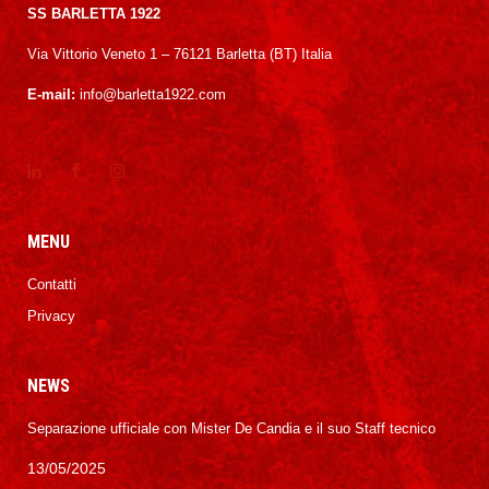
SS BARLETTA 1922
Via Vittorio Veneto 1 – 76121 Barletta (BT) Italia
E-mail:
info@barletta1922.com
MENU
Contatti
Privacy
NEWS
Separazione ufficiale con Mister De Candia e il suo Staff tecnico
13/05/2025