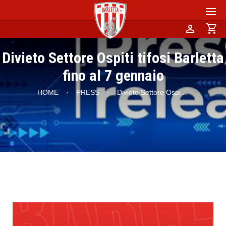
person
shopping_cart
Divieto Settore Ospiti tifosi Barletta
fino al 7 gennaio
HOME
·
PRESS
·
Divieto Settore Ospi
...