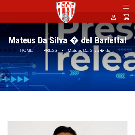
person
shopping_cart
Mateus Da Silva � del Barletta!
HOME
·
PRESS
·
Mateus Da Silva � de
...