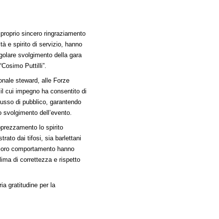
 proprio sincero ringraziamento
tà e spirito di servizio, hanno
egolare svolgimento della gara
“Cosimo Puttilli”.
sonale steward, alle Forze
, il cui impegno ha consentito di
flusso di pubblico, garantendo
o svolgimento dell’evento.
pprezzamento lo spirito
rato dai tifosi, sia barlettani
il loro comportamento hanno
clima di correttezza e rispetto
ia gratitudine per la
.