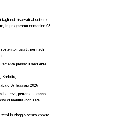
tagliandi riservati al settore
etta, in programma domenica 08
sostenitori ospiti, per i soli
ni;
usivamente presso il seguente
, Barletta;
 sabato 07 febbraio 2026
bili a terzi, pertanto saranno
nto di identità (non sarà
ttersi in viaggio senza essere