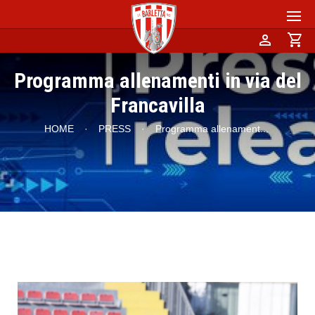
person
shopping_cart
Programma allenamenti in via del
Francavilla
HOME
·
PRESS
·
Programma allenament
...