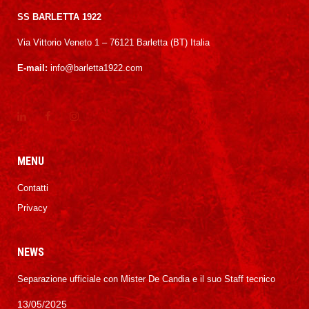
SS BARLETTA 1922
Via Vittorio Veneto 1 – 76121 Barletta (BT) Italia
E-mail:
info@barletta1922.com
MENU
Contatti
Privacy
NEWS
Separazione ufficiale con Mister De Candia e il suo Staff tecnico
13/05/2025