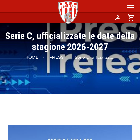
person
shopping_cart
Serie C, ufficializzate le date della
stagione 2026-2027
HOME
·
PRESS
·
Serie C, ufficializz
...