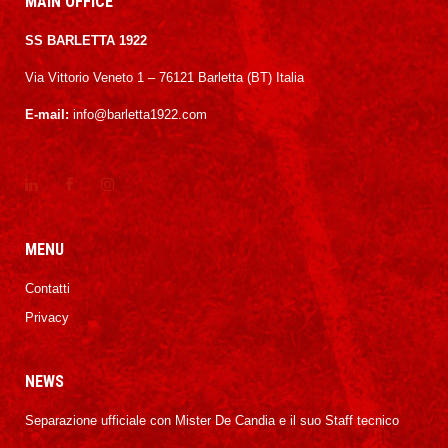
MAIN OFFICE
SS BARLETTA 1922
Via Vittorio Veneto 1 – 76121 Barletta (BT) Italia
E-mail:
info@barletta1922.com
MENU
Contatti
Privacy
NEWS
Separazione ufficiale con Mister De Candia e il suo Staff tecnico