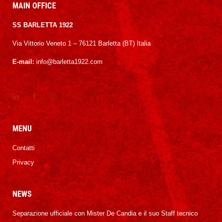
MAIN OFFICE
SS BARLETTA 1922
Via Vittorio Veneto 1 – 76121 Barletta (BT) Italia
E-mail:
info@barletta1922.com
MENU
Contatti
Privacy
NEWS
Separazione ufficiale con Mister De Candia e il suo Staff tecnico