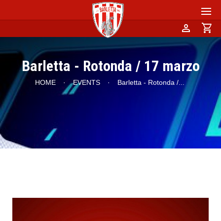
person
shopping_cart
Barletta - Rotonda / 17 marzo
HOME
·
EVENTS
·
Barletta - Rotonda /
...