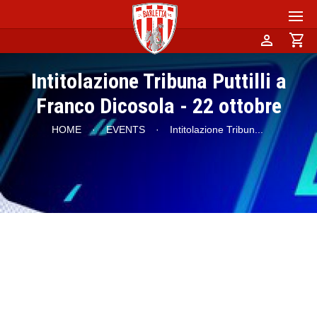
person
shopping_cart
Intitolazione Tribuna Puttilli a
Franco Dicosola - 22 ottobre
HOME
·
EVENTS
·
Intitolazione Tribun
...