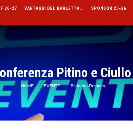
F 26-27
VANTAGGI DEL BARLETTA...
SPONSOR 25-26
onferenza Pitino e Ciull
HOME
·
EVENTS
·
Barletta - Rotonda,
...