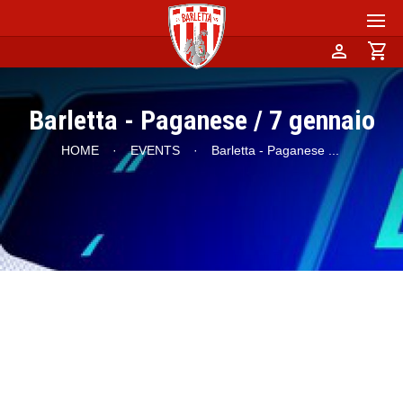
person
shopping_cart
Barletta - Paganese / 7 gennaio
HOME
·
EVENTS
·
Barletta - Paganese
...