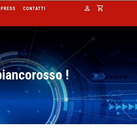
person
shopping_cart
PRESS
CONTATTI
biancorosso !