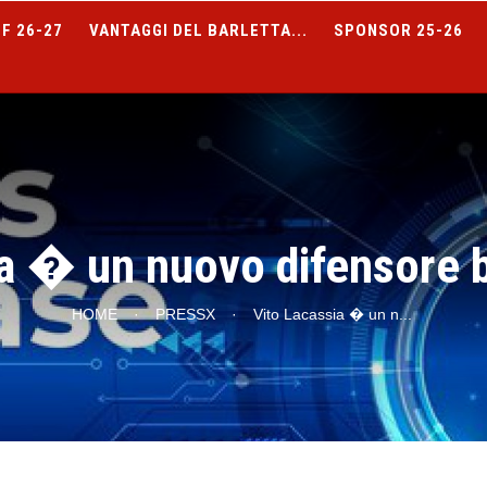
F 26-27
VANTAGGI DEL BARLETTA...
SPONSOR 25-26
a � un nuovo difensore 
HOME
·
PRESSX
·
Vito Lacassia � un n
...