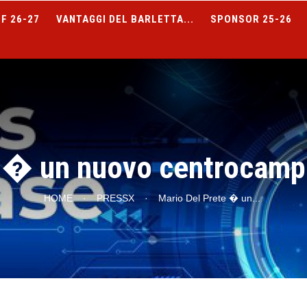
F 26-27
VANTAGGI DEL BARLETTA...
SPONSOR 25-26
 � un nuovo centrocamp
HOME
·
PRESSX
·
Mario Del Prete � un
...