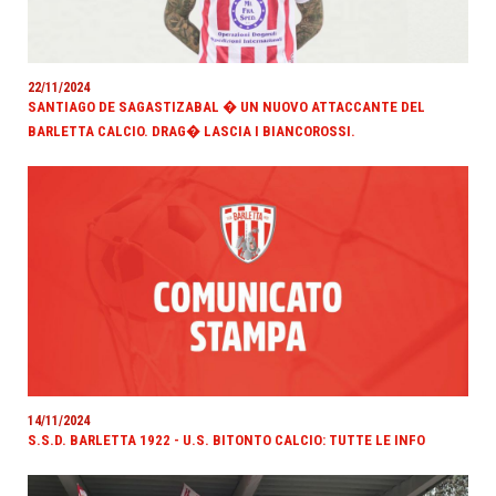
22/11/2024
SANTIAGO DE SAGASTIZABAL � UN NUOVO ATTACCANTE DEL
BARLETTA CALCIO. DRAG� LASCIA I BIANCOROSSI.
14/11/2024
S.S.D. BARLETTA 1922 - U.S. BITONTO CALCIO: TUTTE LE INFO