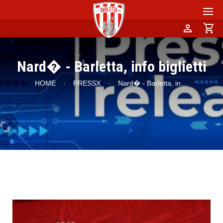
person
shopping_cart
Nard� - Barletta, info biglietti
HOME
·
PRESSX
·
Nard� - Barletta, in
...