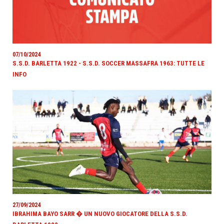
07/10/2024
S.S.D. BARLETTA 1922 - S.S.D. SOCCER MASSAFRA 1963: TUTTE LE
INFO
27/09/2024
IBRAHIMA BAYO SARR � UN NUOVO GIOCATORE DELLA S.S.D.