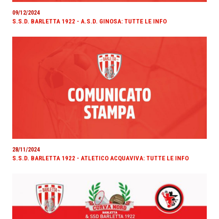
09/12/2024
S.S.D. BARLETTA 1922 - A.S.D. GINOSA: TUTTE LE INFO
28/11/2024
S.S.D. BARLETTA 1922 - ATLETICO ACQUAVIVA: TUTTE LE INFO