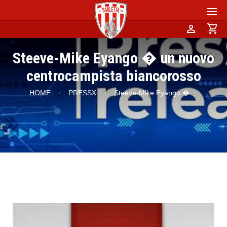
person
shopping_cart
Steeve-Mike Eyango � un nuovo
centrocampista biancorosso
HOME
·
PRESSX
·
Steeve-Mike Eyango �
...