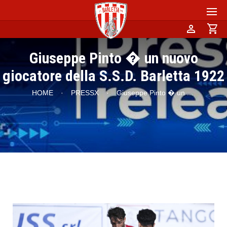
person
shopping_cart
Giuseppe Pinto � un nuovo
giocatore della S.S.D. Barletta 1922
HOME
·
PRESSX
·
Giuseppe Pinto � un
...