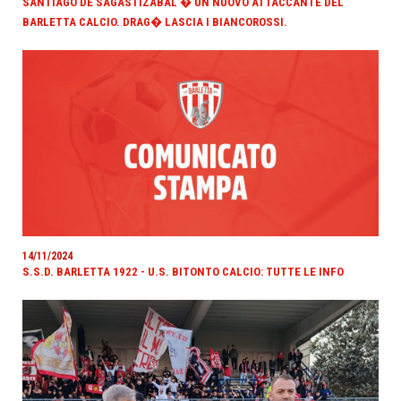
SANTIAGO DE SAGASTIZABAL � UN NUOVO ATTACCANTE DEL
BARLETTA CALCIO. DRAG� LASCIA I BIANCOROSSI.
14/11/2024
S.S.D. BARLETTA 1922 - U.S. BITONTO CALCIO: TUTTE LE INFO