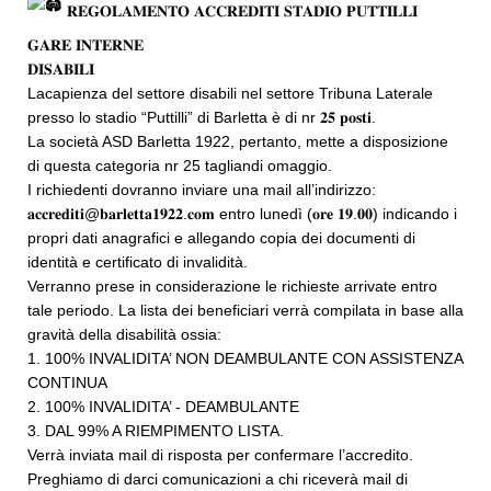
𝐑𝐄𝐆𝐎𝐋𝐀𝐌𝐄𝐍𝐓𝐎 𝐀𝐂𝐂𝐑𝐄𝐃𝐈𝐓𝐈 𝐒𝐓𝐀𝐃𝐈𝐎 𝐏𝐔𝐓𝐓𝐈𝐋𝐋𝐈
𝐆𝐀𝐑𝐄 𝐈𝐍𝐓𝐄𝐑𝐍𝐄
𝐃𝐈𝐒𝐀𝐁𝐈𝐋𝐈
Lacapienza del settore disabili nel settore Tribuna Laterale
presso lo stadio “Puttilli” di Barletta è di nr 𝟐𝟓 𝐩𝐨𝐬𝐭𝐢.
La società ASD Barletta 1922, pertanto, mette a disposizione
di questa categoria nr 25 tagliandi omaggio.
I richiedenti dovranno inviare una mail all’indirizzo:
𝐚𝐜𝐜𝐫𝐞𝐝𝐢𝐭𝐢@𝐛𝐚𝐫𝐥𝐞𝐭𝐭𝐚𝟏𝟗𝟐𝟐.𝐜𝐨𝐦 entro lunedì (𝐨𝐫𝐞 𝟏𝟗.𝟎𝟎) indicando i
propri dati anagrafici e allegando copia dei documenti di
identità e certificato di invalidità.
Verranno prese in considerazione le richieste arrivate entro
tale periodo. La lista dei beneficiari verrà compilata in base alla
gravità della disabilità ossia:
1. 100% INVALIDITA’ NON DEAMBULANTE CON ASSISTENZA
CONTINUA
2. 100% INVALIDITA’ - DEAMBULANTE
3. DAL 99% A RIEMPIMENTO LISTA.
Verrà inviata mail di risposta per confermare l’accredito.
Preghiamo di darci comunicazioni a chi riceverà mail di