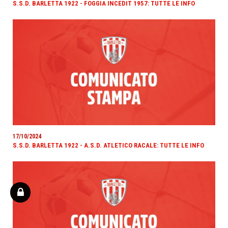
S.S.D. BARLETTA 1922 - FOGGIA INCEDIT 1957: TUTTE LE INFO
17/10/2024
S.S.D. BARLETTA 1922 - A.S.D. ATLETICO RACALE: TUTTE LE INFO