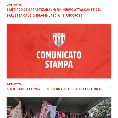
22/11/2024
SANTIAGO DE SAGASTIZABAL � UN NUOVO ATTACCANTE DEL
BARLETTA CALCIO. DRAG� LASCIA I BIANCOROSSI.
14/11/2024
S.S.D. BARLETTA 1922 - U.S. BITONTO CALCIO: TUTTE LE INFO