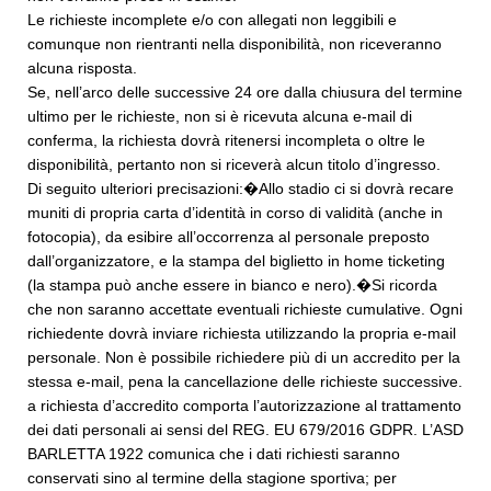
Le richieste incomplete e/o con allegati non leggibili e
comunque non rientranti nella disponibilità, non riceveranno
alcuna risposta.
Se, nell’arco delle successive 24 ore dalla chiusura del termine
ultimo per le richieste, non si è ricevuta alcuna e-mail di
conferma, la richiesta dovrà ritenersi incompleta o oltre le
disponibilità, pertanto non si riceverà alcun titolo d’ingresso.
Di seguito ulteriori precisazioni:�Allo stadio ci si dovrà recare
muniti di propria carta d’identità in corso di validità (anche in
fotocopia), da esibire all’occorrenza al personale preposto
dall’organizzatore, e la stampa del biglietto in home ticketing
(la stampa può anche essere in bianco e nero).�Si ricorda
che non saranno accettate eventuali richieste cumulative. Ogni
richiedente dovrà inviare richiesta utilizzando la propria e-mail
personale. Non è possibile richiedere più di un accredito per la
stessa e-mail, pena la cancellazione delle richieste successive.
a richiesta d’accredito comporta l’autorizzazione al trattamento
dei dati personali ai sensi del REG. EU 679/2016 GDPR. L’ASD
BARLETTA 1922 comunica che i dati richiesti saranno
conservati sino al termine della stagione sportiva; per