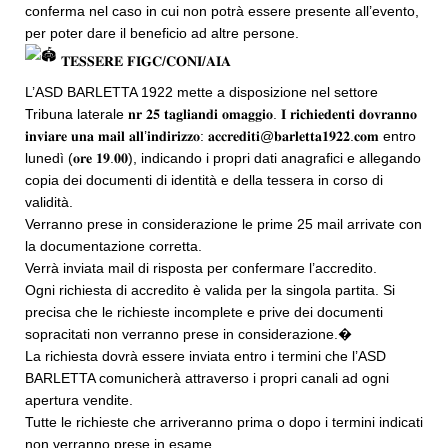
conferma nel caso in cui non potrà essere presente all’evento,
per poter dare il beneficio ad altre persone.
𝐓𝐄𝐒𝐒𝐄𝐑𝐄 𝐅𝐈𝐆𝐂/𝐂𝐎𝐍𝐈/𝐀𝐈𝐀
L’ASD BARLETTA 1922 mette a disposizione nel settore
Tribuna laterale 𝐧𝐫 𝟐𝟓 𝐭𝐚𝐠𝐥𝐢𝐚𝐧𝐝𝐢 𝐨𝐦𝐚𝐠𝐠𝐢𝐨. 𝐈 𝐫𝐢𝐜𝐡𝐢𝐞𝐝𝐞𝐧𝐭𝐢 𝐝𝐨𝐯𝐫𝐚𝐧𝐧𝐨
𝐢𝐧𝐯𝐢𝐚𝐫𝐞 𝐮𝐧𝐚 𝐦𝐚𝐢𝐥 𝐚𝐥𝐥’𝐢𝐧𝐝𝐢𝐫𝐢𝐳𝐳𝐨: 𝐚𝐜𝐜𝐫𝐞𝐝𝐢𝐭𝐢@𝐛𝐚𝐫𝐥𝐞𝐭𝐭𝐚𝟏𝟗𝟐𝟐.𝐜𝐨𝐦 entro
lunedì (𝐨𝐫𝐞 𝟏𝟗.𝟎𝟎), indicando i propri dati anagrafici e allegando
copia dei documenti di identità e della tessera in corso di
validità.
Verranno prese in considerazione le prime 25 mail arrivate con
la documentazione corretta.
Verrà inviata mail di risposta per confermare l’accredito.
Ogni richiesta di accredito è valida per la singola partita. Si
precisa che le richieste incomplete e prive dei documenti
sopracitati non verranno prese in considerazione.�
La richiesta dovrà essere inviata entro i termini che l’ASD
BARLETTA comunicherà attraverso i propri canali ad ogni
apertura vendite.
Tutte le richieste che arriveranno prima o dopo i termini indicati
non verranno prese in esame.