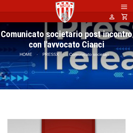
person
shopping_cart
Comunicato societario post incontro
con l'avvocato Cianci
HOME
·
PRESSX
·
Comunicato societari
...