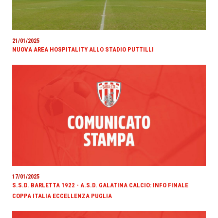
21/01/2025
NUOVA AREA HOSPITALITY ALLO STADIO PUTTILLI
17/01/2025
S.S.D. BARLETTA 1922 - A.S.D. GALATINA CALCIO: INFO FINALE
COPPA ITALIA ECCELLENZA PUGLIA