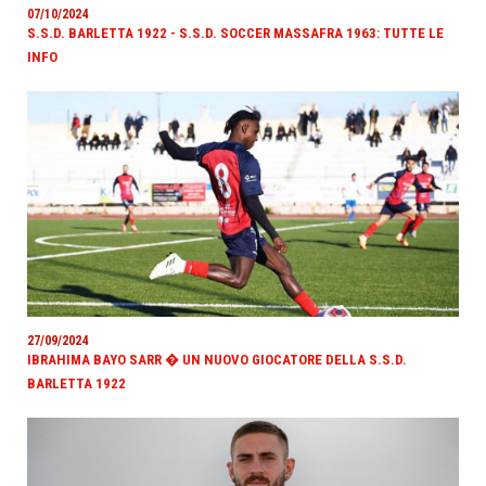
07/10/2024
S.S.D. BARLETTA 1922 - S.S.D. SOCCER MASSAFRA 1963: TUTTE LE
INFO
27/09/2024
IBRAHIMA BAYO SARR � UN NUOVO GIOCATORE DELLA S.S.D.
BARLETTA 1922