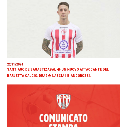
22/11/2024
SANTIAGO DE SAGASTIZABAL � UN NUOVO ATTACCANTE DEL
BARLETTA CALCIO. DRAG� LASCIA I BIANCOROSSI.