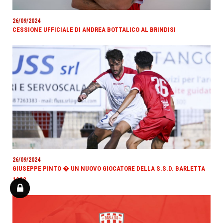
26/09/2024
CESSIONE UFFICIALE DI ANDREA BOTTALICO AL BRINDISI
26/09/2024
GIUSEPPE PINTO � UN NUOVO GIOCATORE DELLA S.S.D. BARLETTA
1922