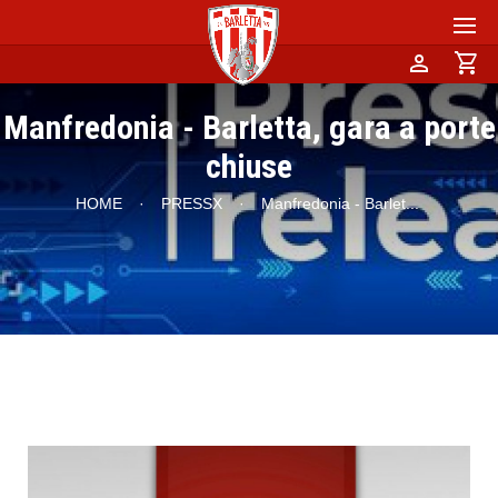
person
shopping_cart
Manfredonia - Barletta, gara a porte
chiuse
HOME
·
PRESSX
·
Manfredonia - Barlet
...