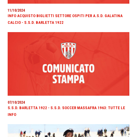
11/10/2024
INFO ACQUISTO BIGLIETTI SETTORE OSPITI PER A.S.D. GALATINA
CALCIO - S.S.D. BARLETTA 1922
07/10/2024
S.S.D. BARLETTA 1922 - S.S.D. SOCCER MASSAFRA 1963: TUTTE LE
INFO