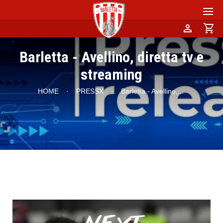
person
shopping_cart
Barletta - Avellino, diretta tv e
streaming
HOME
·
PRESSX
·
Barletta - Avellino,
...