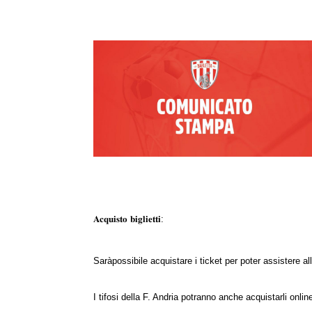
𝐀𝐜𝐪𝐮𝐢𝐬𝐭𝐨 𝐛𝐢𝐠𝐥𝐢𝐞𝐭𝐭𝐢:
Saràpossibile acquistare i ticket per poter assistere al
I tifosi della F. Andria potranno anche acquistarli onlin