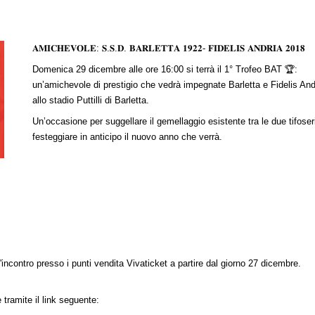
𝐀𝐌𝐈𝐂𝐇𝐄𝐕𝐎𝐋𝐄: 𝐒.𝐒.𝐃. 𝐁𝐀𝐑𝐋𝐄𝐓𝐓𝐀 𝟏𝟗𝟐𝟐- 𝐅𝐈𝐃𝐄𝐋𝐈𝐒 𝐀𝐍𝐃𝐑𝐈𝐀 𝟐𝟎𝟏𝟖
Domenica 29 dicembre alle ore 16:00 si terrà il 1° Trofeo BAT 🏆:
un’amichevole di prestigio che vedrà impegnate Barletta e Fidelis And
allo stadio Puttilli di Barletta.
Un’occasione per suggellare il gemellaggio esistente tra le due tifoser
festeggiare in anticipo il nuovo anno che verrà.
l'incontro presso i punti vendita Vivaticket a partire dal giorno 27 dicembre.
e tramite il link seguente: