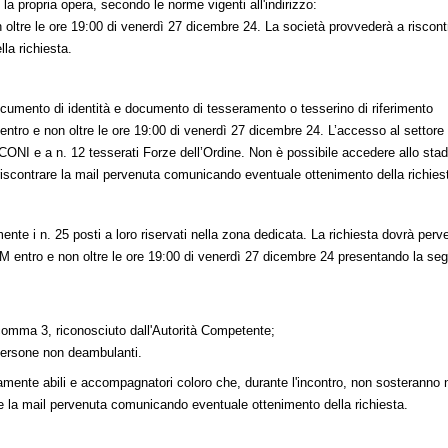
 la propria opera, secondo le norme vigenti all'indirizzo:
 oltre le ore 19:00 di venerdì 27 dicembre 24. La società provvederà a riscont
la richiesta.
ocumento di identità e documento di tesseramento o tesserino di riferimento
entro e non oltre le ore 19:00 di venerdì 27 dicembre 24. L’accesso al settore
/CONI e a n. 12 tesserati Forze dell’Ordine. Non è possibile accedere allo stad
riscontrare la mail pervenuta comunicando eventuale ottenimento della richies
nte i n. 25 posti a loro riservati nella zona dedicata. La richiesta dovrà perve
OM
entro e non oltre le ore 19:00 di venerdì 27 dicembre 24 presentando la se
3 comma 3, riconosciuto dall'Autorità Competente;
persone non deambulanti.
rsamente abili e accompagnatori coloro che, durante l'incontro, non sosteranno 
re la mail pervenuta comunicando eventuale ottenimento della richiesta.