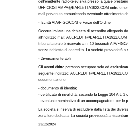
dell’emittente radio-televisiva presso la quale prestano
UFFICIOSTAMPA@BARLETTA1922.COM
entro e non
mail pervenuta comunicando eventuale ottenimento del
-
Iscritti AIA/FIGC/CONI e Forze dell’Ordine
Occorre inviare una richiesta di accredito allegando d
all'indirizzo mail:
ACCREDITI@BARLETTA1922.COM
tribuna laterale è riservato a n. 10 tesserati AIA/FIGC
senza richiesta di accredito. La società provvederà a 
-
Diversamente abili
Gli aventi diritto potranno occupare solo ed esclusivame
seguente indirizzo:
ACCREDITI@BARLETTA1922.C
documentazione:
- documento di identità;
- certificato di invalidità, secondo la Legge 104 Art. 
- eventuale nominativo di un accompagnatore, per le 
La società si riserva di escludere dalla lista dei dive
zona loro dedicata. La società provvederà a riscontra
23/12/2024