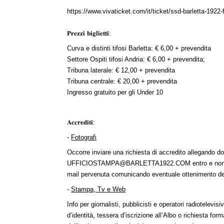
https://www.vivaticket.com/it/ticket/ssd-barletta-1922-f
𝐏𝐫𝐞𝐳𝐳𝐢 𝐛𝐢𝐠𝐥𝐢𝐞𝐭𝐭𝐢:
Curva e distinti tifosi Barletta: € 6,00 + prevendita
Settore Ospiti tifosi Andria: € 6,00 + prevendita;
Tribuna laterale: € 12,00 + prevendita
Tribuna centrale: € 20,00 + prevendita
Ingresso gratuito per gli Under 10
𝐀𝐜𝐜𝐫𝐞𝐝𝐢𝐭𝐢:
-
Fotografi
Occorre inviare una richiesta di accredito allegando d
UFFICIOSTAMPA@BARLETTA1922.COM
entro e non
mail pervenuta comunicando eventuale ottenimento del
-
Stampa, Tv e Web
Info per giornalisti, pubblicisti e operatori radiotelev
d’identità, tessera d’iscrizione all’Albo o richiesta fo