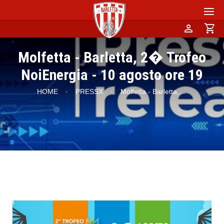
person
shopping_cart
Molfetta - Barletta, 2� Trofeo
NoiEnergia - 10 agosto ore 19
HOME
·
PRESSX
·
Molfetta - Barletta,
...