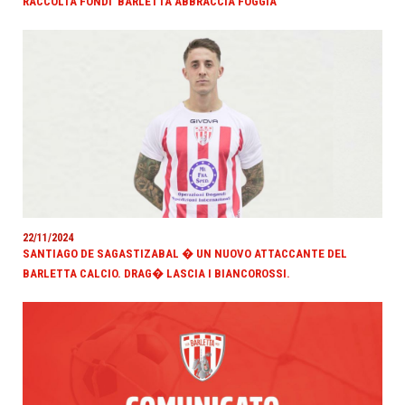
RACCOLTA FONDI 'BARLETTA ABBRACCIA FOGGIA'
22/11/2024
SANTIAGO DE SAGASTIZABAL � UN NUOVO ATTACCANTE DEL
BARLETTA CALCIO. DRAG� LASCIA I BIANCOROSSI.