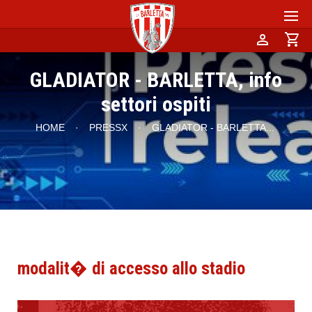
person
shopping_cart
GLADIATOR - BARLETTA, info
settori ospiti
HOME
·
PRESSX
·
GLADIATOR - BARLETTA
...
modalit� di accesso allo stadio