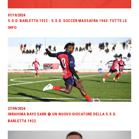
07/10/2024
S.S.D. BARLETTA 1922 - S.S.D. SOCCER MASSAFRA 1963: TUTTE LE
INFO
27/09/2024
IBRAHIMA BAYO SARR � UN NUOVO GIOCATORE DELLA S.S.D.
BARLETTA 1922