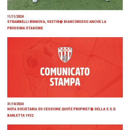
11/11/2024
STRAMBELLI RINNOVA, VESTIR� BIANCOROSSO ANCHE LA
PROSSIMA STAGIONE
31/10/2024
NOTA SOCIETARIA SU CESSIONE QUOTE PROPRIET� DELLA S.S.D.
BARLETTA 1922