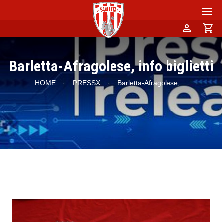
person
shopping_cart
Barletta-Afragolese, info biglietti
HOME
·
PRESSX
·
Barletta-Afragolese,
...