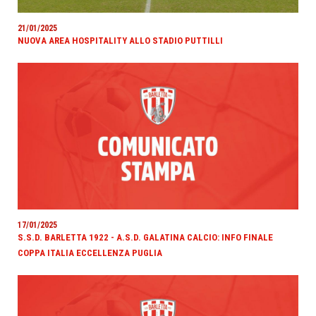
21/01/2025
NUOVA AREA HOSPITALITY ALLO STADIO PUTTILLI
17/01/2025
S.S.D. BARLETTA 1922 - A.S.D. GALATINA CALCIO: INFO FINALE
COPPA ITALIA ECCELLENZA PUGLIA