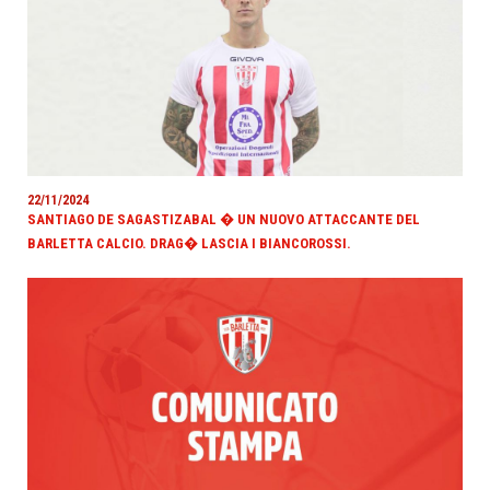
22/11/2024
SANTIAGO DE SAGASTIZABAL � UN NUOVO ATTACCANTE DEL
BARLETTA CALCIO. DRAG� LASCIA I BIANCOROSSI.