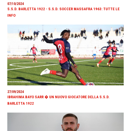
07/10/2024
S.S.D. BARLETTA 1922 - S.S.D. SOCCER MASSAFRA 1963: TUTTE LE
INFO
27/09/2024
IBRAHIMA BAYO SARR � UN NUOVO GIOCATORE DELLA S.S.D.
BARLETTA 1922