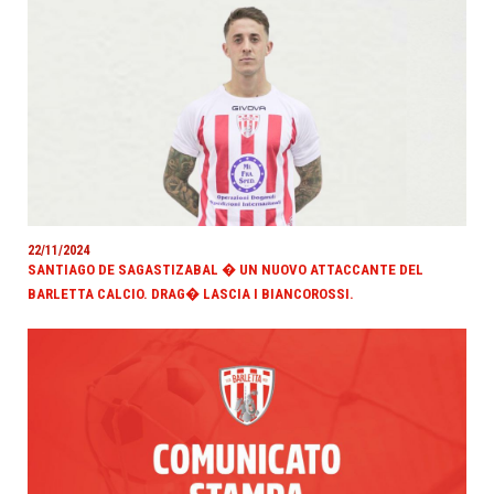
22/11/2024
SANTIAGO DE SAGASTIZABAL � UN NUOVO ATTACCANTE DEL
BARLETTA CALCIO. DRAG� LASCIA I BIANCOROSSI.