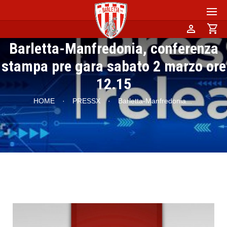
person
shopping_cart
Barletta-Manfredonia, conferenza
stampa pre gara sabato 2 marzo ore
12.15
HOME
·
PRESSX
·
Barletta-Manfredonia
...