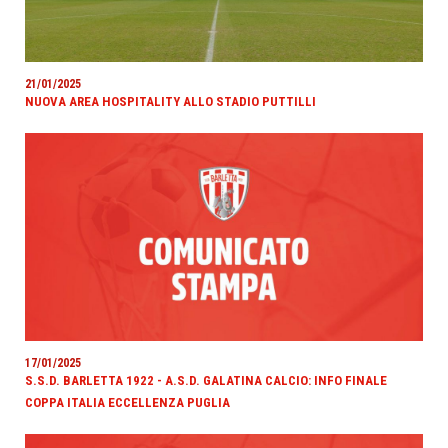
21/01/2025
NUOVA AREA HOSPITALITY ALLO STADIO PUTTILLI
17/01/2025
S.S.D. BARLETTA 1922 - A.S.D. GALATINA CALCIO: INFO FINALE
COPPA ITALIA ECCELLENZA PUGLIA