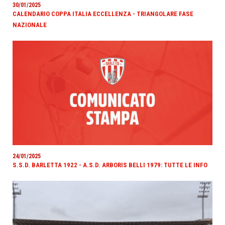
30/01/2025
CALENDARIO COPPA ITALIA ECCELLENZA - TRIANGOLARE FASE
NAZIONALE
24/01/2025
S.S.D. BARLETTA 1922 - A.S.D. ARBORIS BELLI 1979: TUTTE LE INFO