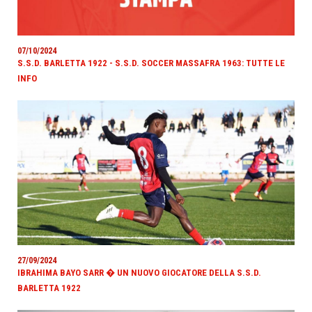
07/10/2024
S.S.D. BARLETTA 1922 - S.S.D. SOCCER MASSAFRA 1963: TUTTE LE
INFO
27/09/2024
IBRAHIMA BAYO SARR � UN NUOVO GIOCATORE DELLA S.S.D.
BARLETTA 1922