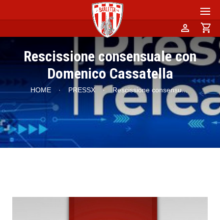
person
shopping_cart
Rescissione consensuale con
Domenico Cassatella
HOME
·
PRESSX
·
Rescissione consensu
...