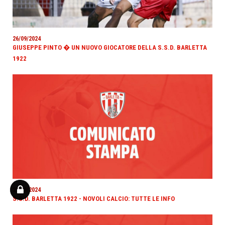
26/09/2024
GIUSEPPE PINTO � UN NUOVO GIOCATORE DELLA S.S.D. BARLETTA
1922
25/09/2024
S.S.D. BARLETTA 1922 - NOVOLI CALCIO: TUTTE LE INFO