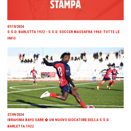
07/10/2024
S.S.D. BARLETTA 1922 - S.S.D. SOCCER MASSAFRA 1963: TUTTE LE
INFO
27/09/2024
IBRAHIMA BAYO SARR � UN NUOVO GIOCATORE DELLA S.S.D.
BARLETTA 1922