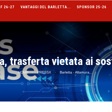
F 26-27
VANTAGGI DEL BARLETTA...
SPONSOR 25-26
, trasferta vietata ai so
HOME
·
PRESSX
·
Barletta - Altamura,
...