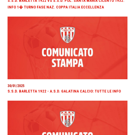
S.S.D. BARLETTA 1922 VS S.S.D. POL. SANTA MARIA CILENTO 1932:
INFO 1� TURNO FASE NAZ. COPPA ITALIA ECCELLENZA
30/01/2025
S.S.D. BARLETTA 1922 - A.S.D. GALATINA CALCIO: TUTTE LE INFO