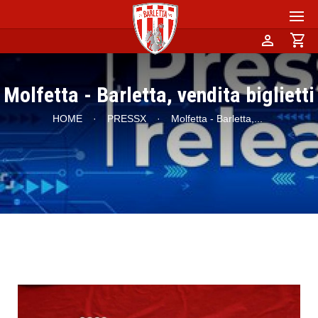
person
shopping_cart
Molfetta - Barletta, vendita biglietti
HOME
·
PRESSX
·
Molfetta - Barletta,
...