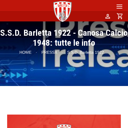
person
shopping_cart
S.S.D. Barletta 1922 - Canosa Calcio
1948: tutte le info
HOME
·
PRESSX
·
S.S.D. Barletta 1922
...