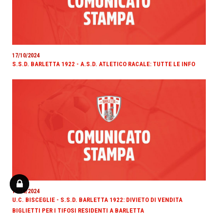
17/10/2024
S.S.D. BARLETTA 1922 - A.S.D. ATLETICO RACALE: TUTTE LE INFO
15/10/2024
U.C. BISCEGLIE - S.S.D. BARLETTA 1922: DIVIETO DI VENDITA
BIGLIETTI PER I TIFOSI RESIDENTI A BARLETTA