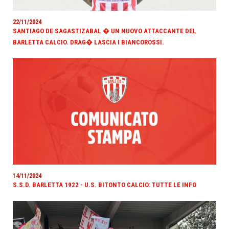
22/11/2024
SANTIAGO DE SAGASTIZABAL � UN NUOVO ATTACCANTE DEL
BARLETTA CALCIO. DRAG� LASCIA I BIANCOROSSI.
14/11/2024
S.S.D. BARLETTA 1922 - U.S. BITONTO CALCIO: TUTTE LE INFO