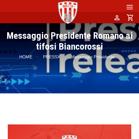
person
shopping_cart
Messaggio Presidente Romano ai
tifosi Biancorossi
HOME
·
PRESSX
·
Messaggio Presidente
...