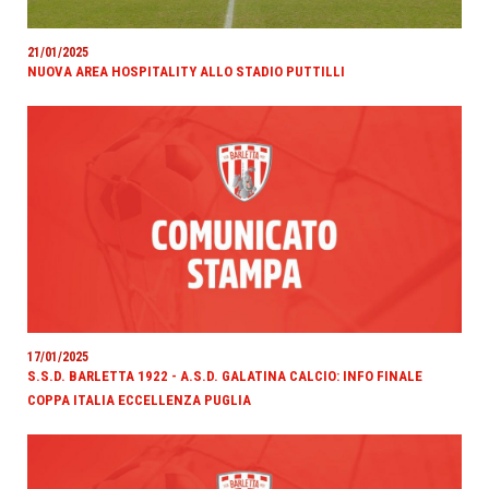
21/01/2025
NUOVA AREA HOSPITALITY ALLO STADIO PUTTILLI
17/01/2025
S.S.D. BARLETTA 1922 - A.S.D. GALATINA CALCIO: INFO FINALE
COPPA ITALIA ECCELLENZA PUGLIA