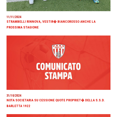
11/11/2024
STRAMBELLI RINNOVA, VESTIR� BIANCOROSSO ANCHE LA
PROSSIMA STAGIONE
31/10/2024
NOTA SOCIETARIA SU CESSIONE QUOTE PROPRIET� DELLA S.S.D.
BARLETTA 1922