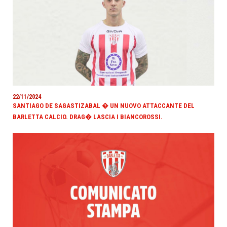
22/11/2024
SANTIAGO DE SAGASTIZABAL � UN NUOVO ATTACCANTE DEL
BARLETTA CALCIO. DRAG� LASCIA I BIANCOROSSI.