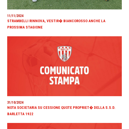
11/11/2024
STRAMBELLI RINNOVA, VESTIR� BIANCOROSSO ANCHE LA
PROSSIMA STAGIONE
31/10/2024
NOTA SOCIETARIA SU CESSIONE QUOTE PROPRIET� DELLA S.S.D.
BARLETTA 1922