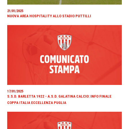
21/01/2025
NUOVA AREA HOSPITALITY ALLO STADIO PUTTILLI
17/01/2025
S.S.D. BARLETTA 1922 - A.S.D. GALATINA CALCIO: INFO FINALE
COPPA ITALIA ECCELLENZA PUGLIA