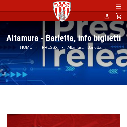
person
shopping_cart
Altamura - Barletta, info biglietti
HOME
·
PRESSX
·
Altamura - Barletta,
...