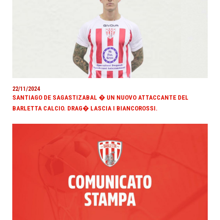
22/11/2024
SANTIAGO DE SAGASTIZABAL � UN NUOVO ATTACCANTE DEL
BARLETTA CALCIO. DRAG� LASCIA I BIANCOROSSI.