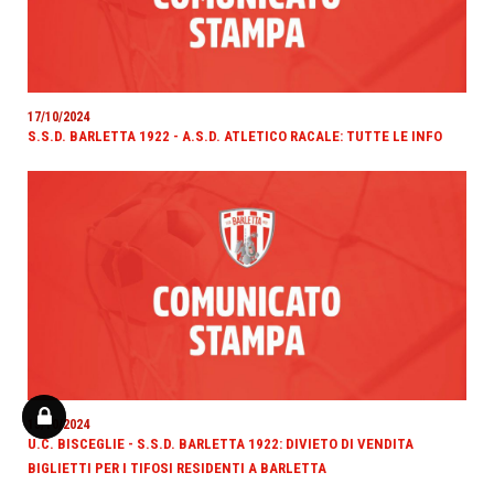
17/10/2024
S.S.D. BARLETTA 1922 - A.S.D. ATLETICO RACALE: TUTTE LE INFO
15/10/2024
U.C. BISCEGLIE - S.S.D. BARLETTA 1922: DIVIETO DI VENDITA
BIGLIETTI PER I TIFOSI RESIDENTI A BARLETTA