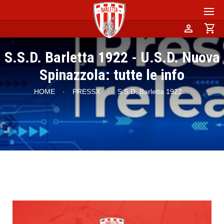
person
shopping_cart
S.S.D. Barletta 1922 - U.S.D. Nuova
Spinazzola: tutte le info
HOME
·
PRESSX
·
S.S.D. Barletta 1922
...