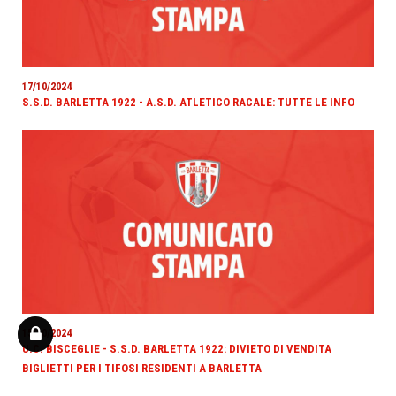
17/10/2024
S.S.D. BARLETTA 1922 - A.S.D. ATLETICO RACALE: TUTTE LE INFO
15/10/2024
U.C. BISCEGLIE - S.S.D. BARLETTA 1922: DIVIETO DI VENDITA
BIGLIETTI PER I TIFOSI RESIDENTI A BARLETTA