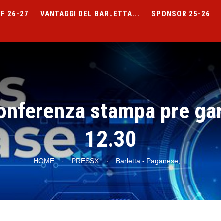
F 26-27
VANTAGGI DEL BARLETTA...
SPONSOR 25-26
onferenza stampa pre ga
12.30
HOME
·
PRESSX
·
Barletta - Paganese,
...