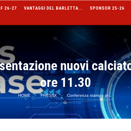
F 26-27
VANTAGGI DEL BARLETTA...
SPONSOR 25-26
entazione nuovi calciat
ore 11.30
HOME
·
PRESSX
·
Conferenza stampa pr
...