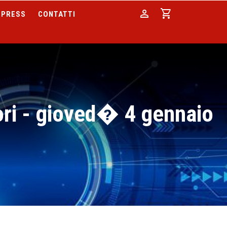
person
shopping_cart
PRESS
CONTATTI
ori - gioved� 4 gennaio