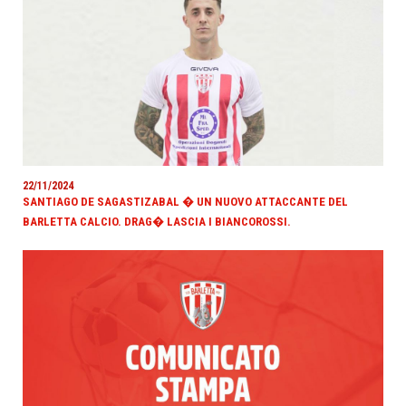
22/11/2024
SANTIAGO DE SAGASTIZABAL � UN NUOVO ATTACCANTE DEL
BARLETTA CALCIO. DRAG� LASCIA I BIANCOROSSI.