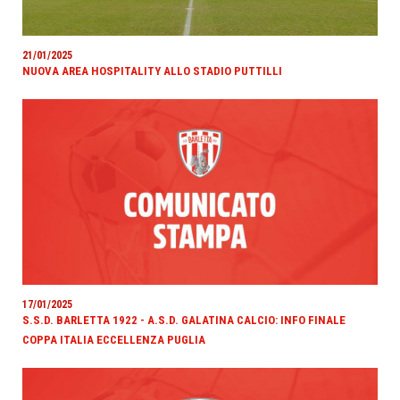
21/01/2025
NUOVA AREA HOSPITALITY ALLO STADIO PUTTILLI
17/01/2025
S.S.D. BARLETTA 1922 - A.S.D. GALATINA CALCIO: INFO FINALE
COPPA ITALIA ECCELLENZA PUGLIA