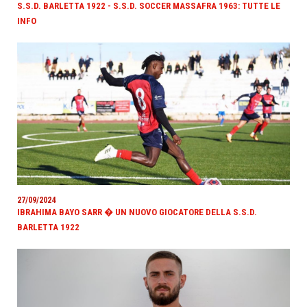
S.S.D. BARLETTA 1922 - S.S.D. SOCCER MASSAFRA 1963: TUTTE LE
INFO
27/09/2024
IBRAHIMA BAYO SARR � UN NUOVO GIOCATORE DELLA S.S.D.
BARLETTA 1922